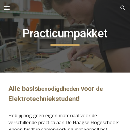
Skip to main content
Skip to navigation
Practicumpakket
Alle basis
voor
benodigdheden
de
Elektrotechniekstudent!
Heb jij nog geen eigen materiaal voor de
verschillende practica aan De Haagse Hogeschool?
Rheon biedt in samenwerking met Farnell het