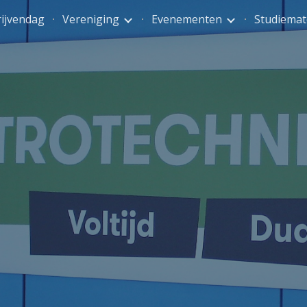
ijvendag
Vereniging
Evenementen
Studiemat
ip to main content
Skip to navigat