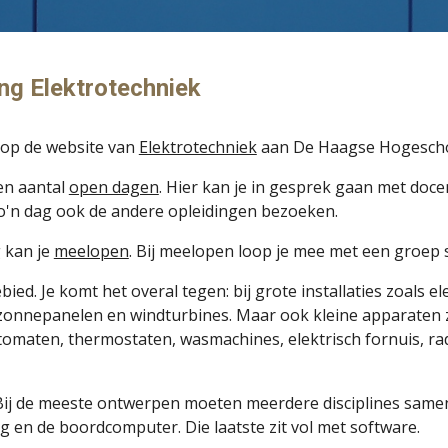
ing Elektrotechniek
s op de website van
Elektrotechniek
aan De Haagse Hogescho
en aantal
open dagen
. Hier kan je in gesprek gaan met doc
 zo'n dag ook de andere opleidingen bezoeken.
 kan je
meelopen
. Bij meelopen loop je mee met een groep st
ied. Je komt het overal tegen: bij grote installaties zoals el
 zonnepanelen en windturbines. Maar ook kleine apparaten zi
tomaten, thermostaten, wasmachines, elektrisch fornuis, rad
n. Bij de meeste ontwerpen moeten meerdere disciplines same
ng en de boordcomputer. Die laatste zit vol met software.